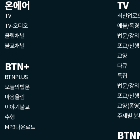
온에어
TV
TV
최신업로
TV-오디오
예불/독경
울림채널
법문/강의
불교채널
포교/신행
교양
BTN+
다큐
특집
BTNPLUS
법문/강의
오늘의법문
포교/신행
마음울림
교양(종영
이야기불교
주제별 분
수행
MP3다운로드
BTN