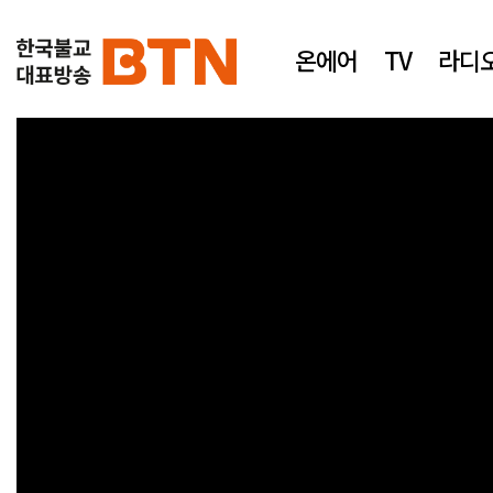
온에어
TV
라디