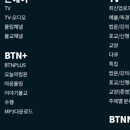
TV
최신업로
TV-오디오
예불/독경
울림채널
법문/강의
불교채널
포교/신행
교양
BTN+
다큐
특집
BTNPLUS
법문/강의
오늘의법문
포교/신행
마음울림
교양(종영
이야기불교
주제별 분
수행
MP3다운로드
BTN