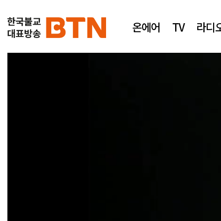
온에어
TV
라디