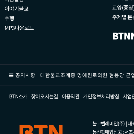
교양(종영
이야기불교
주제별 분
수행
MP3다운로드
BTN
공지사항
대한불교조계종 명예원로의원 현봉당 근일
BTN소개
찾아오시는길
이용약관
개인정보처리방침
사업
불교텔레비전(주) | 대표 강성
통신판매업신고 : 서초-