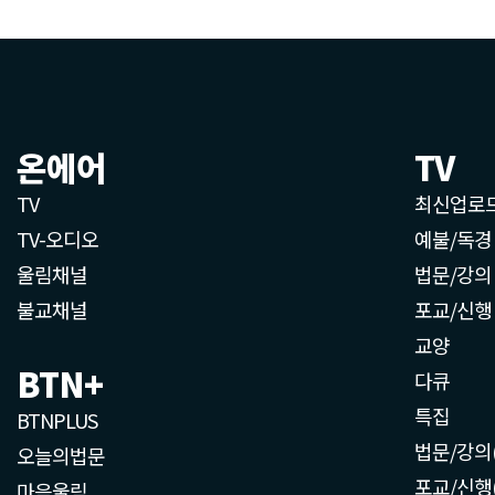
온에어
TV
TV
최신업로
TV-오디오
예불/독경
울림채널
법문/강의
불교채널
포교/신행
교양
BTN+
다큐
특집
BTNPLUS
법문/강의
오늘의법문
포교/신행
마음울림