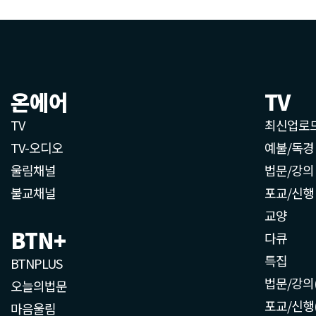
온에어
TV
TV
최신업로
TV-오디오
예불/독경
울림채널
법문/강의
불교채널
포교/신행
교양
BTN+
다큐
특집
BTNPLUS
법문/강의
오늘의법문
포교/신행
마음울림