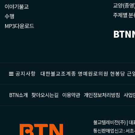
교양(종영
이야기불교
주제별 분
수행
MP3다운로드
BTN
공지사항
대한불교조계종 명예원로의원 현봉당 근일
BTN소개
찾아오시는길
이용약관
개인정보처리방침
사업
불교텔레비전(주) | 대표 강성
통신판매업신고 : 서초-