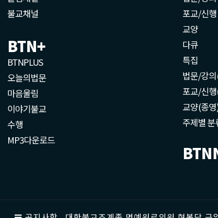
불교채널
포교/신행
교양
BTN+
다큐
특집
BTNPLUS
법문/강의
오늘의법문
포교/신행
마음울림
교양(종영
이야기불교
주제별 분
수행
MP3다운로드
BTN
공지사항
대한불교조계종 명예원로의원 현봉당 근일