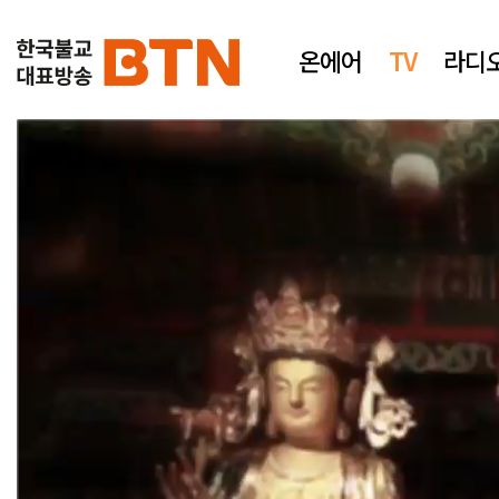
온에어
TV
라디