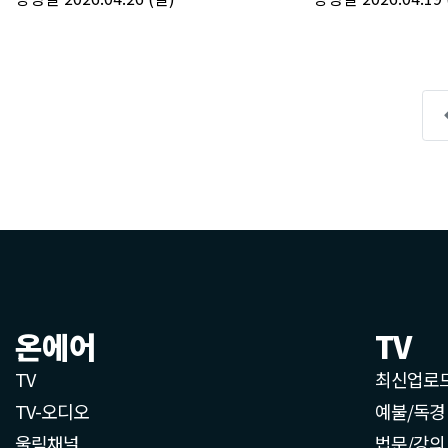
온에어
TV
TV
최신업로
TV-오디오
예불/독경
울림채널
법문/강의