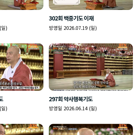
책
구
플
이름
이름
이름
갈
간
레
피
반
이
주소
시간
시작시간
확인
입
복
리
확인
력
입
스
닫기
이미지
종료시간
닫기
력
트
추
설명
가
확인
닫기