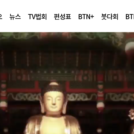
오
뉴스
TV법회
편성표
BTN+
붓다회
B