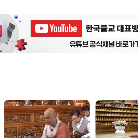
에피소드
구간반복 북마크
책갈피 북마크
설
정