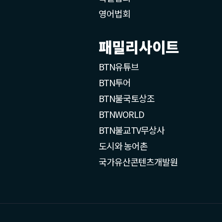
영어법회
패밀리사이트
BTN유튜브
BTN투어
BTN불국토상조
BTNWORLD
BTN불교TV무상사
도시와 농어촌
국가유산콘텐츠개발원