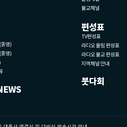
불교채널
편성표
TV편성표
(종영)
라디오 울림 편성표
(종영)
라디오 불교 편성표
)
지역채널 안내
류
붓다회
NEWS
 대종사 영결식 및 다비식 방송시간 안내