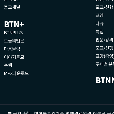
불교채널
포교/신행
교양
BTN+
다큐
특집
BTNPLUS
법문/강의
오늘의법문
포교/신행
마음울림
교양(종영
이야기불교
주제별 분
수행
MP3다운로드
BTN
공지사항
대한불교조계종 명예원로의원 현봉당 근일