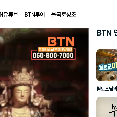
TN유튜브
BTN투어
불국토상조
BTN
월도스님의