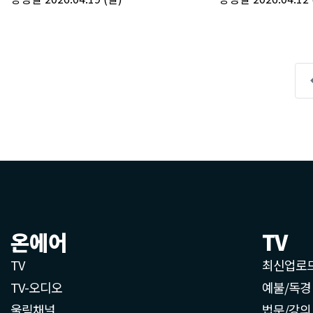
온에어
TV
TV
최신업로
TV-오디오
예불/독경
울림채널
법문/강의