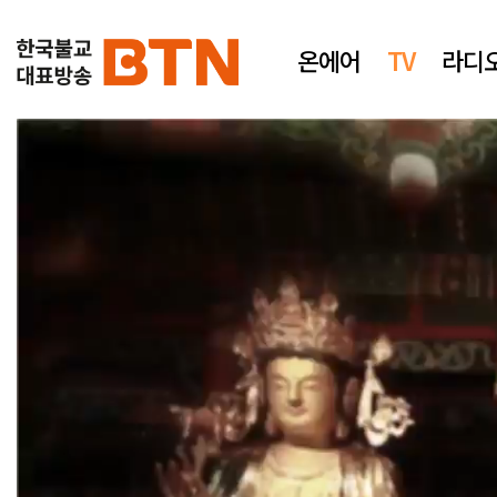
온에어
TV
라디