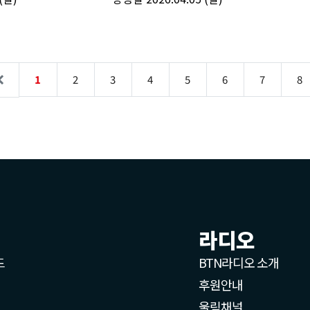
라디오
드
BTN라디오 소개
후원안내
울림채널