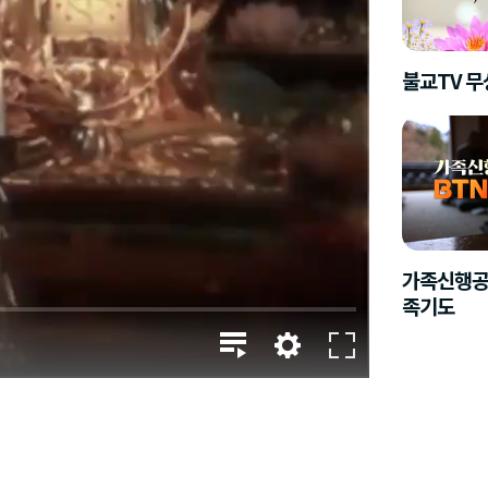
불교TV 
가족신행공
족기도