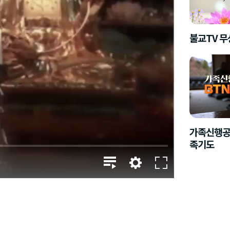
불교TV 
가족신행공
족기도