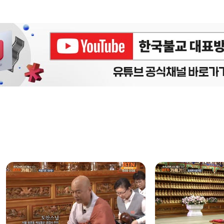
에피소드
구간반복 북마크
책갈피 북마크
설
정