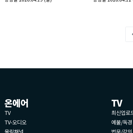
온에어
TV
TV
최신업로
TV-오디오
예불/독경
울림채널
법문/강의