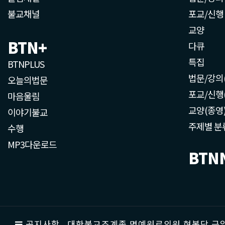
불교채널
포교/신행
교양
BTN+
다큐
특집
BTNPLUS
법문/강의
오늘의법문
포교/신행
마음울림
교양(종영
이야기불교
주제별 분
수행
MP3다운로드
BTN
공지사항
대한불교조계종 명예원로의원 현봉당 근일