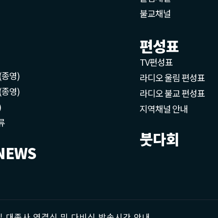
불교채널
편성표
TV편성표
(종영)
라디오 울림 편성표
(종영)
라디오 불교 편성표
)
지역채널 안내
류
붓다회
NEWS
 대종사 영결식 및 다비식 방송시간 안내