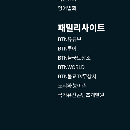
영어법회
패밀리사이트
BTN유튜브
BTN투어
BTN불국토상조
BTNWORLD
BTN불교TV무상사
도시와 농어촌
국가유산콘텐츠개발원