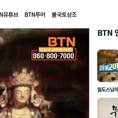
TN유튜브
BTN투어
불국토상조
BTN
월도스님의