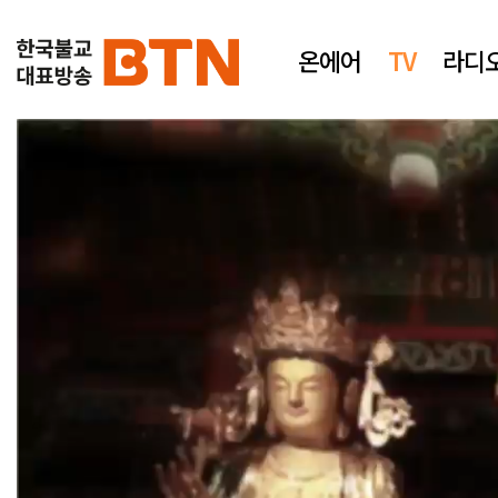
온에어
TV
라디