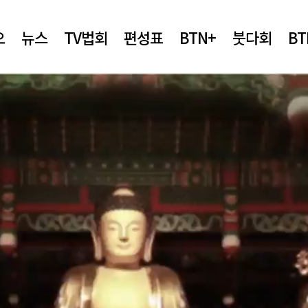
오
뉴스
TV법회
편성표
BTN+
붓다회
B