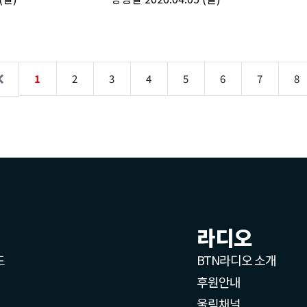
라디오
드
BTN라디오 소개
후원안내
울림채널