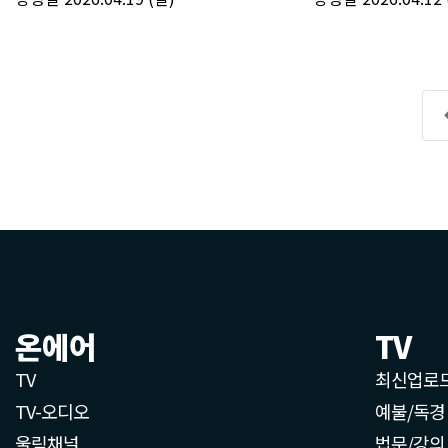
온에어
TV
TV
최신업로
TV-오디오
예불/독경
울림채널
법문/강의