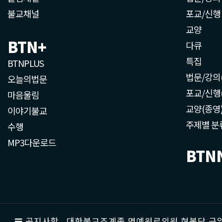
불교채널
포교/신행
교양
BTN+
다큐
특집
BTNPLUS
법문/강의
오늘의법문
포교/신행
마음울림
교양(종영
이야기불교
주제별 분
수행
MP3다운로드
BTN
공지사항
대한불교조계종 명예원로의원 현봉당 근일