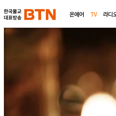
온에어
TV
라디