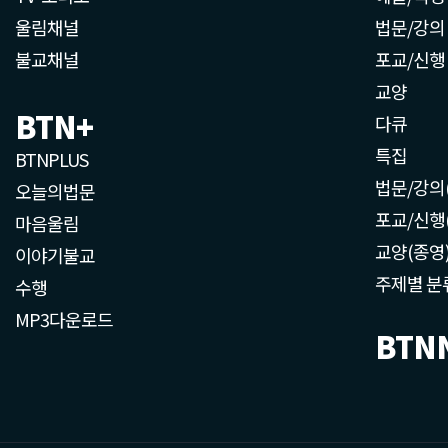
울림채널
법문/강의
불교채널
포교/신행
교양
BTN+
다큐
특집
BTNPLUS
법문/강의
오늘의법문
포교/신행
마음울림
교양(종영
이야기불교
주제별 분
수행
MP3다운로드
BTN