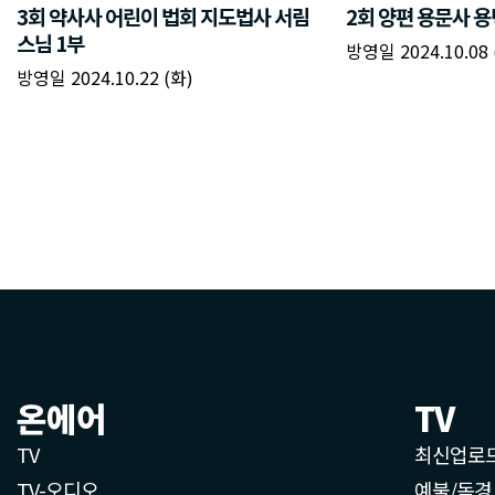
온에어
TV
TV
최신업로
TV-오디오
예불/독경