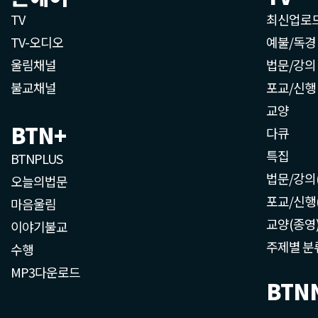
TV
최신업로
TV-오디오
예불/독경
울림채널
법문/강의
불교채널
포교/신행
교양
BTN+
다큐
특집
BTNPLUS
법문/강의
오늘의법문
포교/신행
마음울림
교양(종영
이야기불교
주제별 분
수행
MP3다운로드
BTN