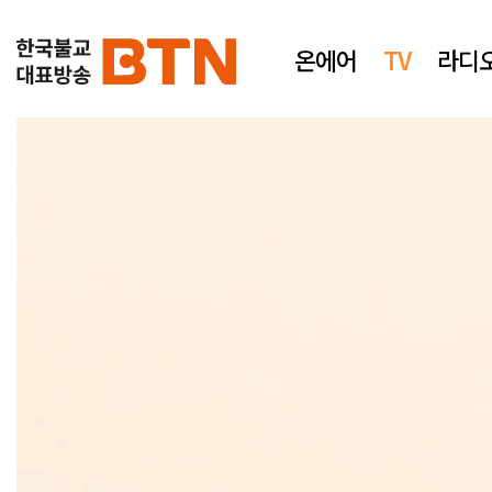
온에어
TV
라디