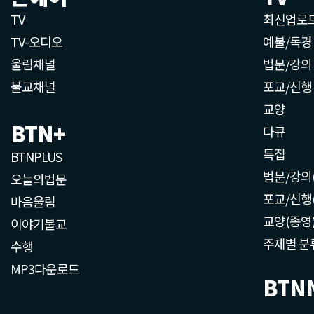
TV
최신업로
TV-오디오
예불/독경
울림채널
법문/강의
불교채널
포교/신행
교양
BTN+
다큐
특집
BTNPLUS
법문/강의
오늘의법문
포교/신행
마음울림
교양(종영
이야기불교
주제별 분
수행
MP3다운로드
BTN