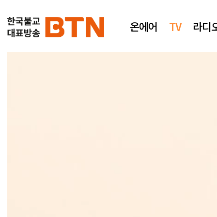
온에어
TV
라디