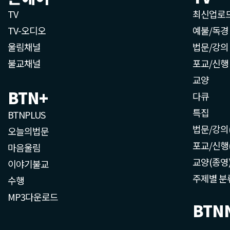
TV
최신업로
TV-오디오
예불/독경
울림채널
법문/강의
불교채널
포교/신행
교양
BTN+
다큐
특집
BTNPLUS
법문/강의
오늘의법문
포교/신행
마음울림
교양(종영
이야기불교
주제별 분
수행
MP3다운로드
BTN