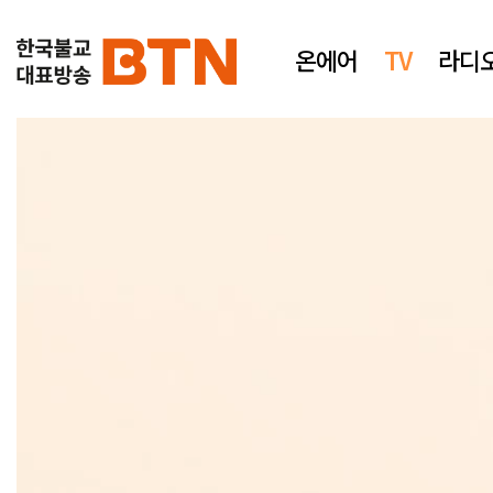
온에어
TV
라디