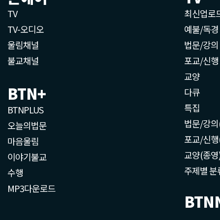
TV
최신업로
TV-오디오
예불/독경
울림채널
법문/강의
불교채널
포교/신행
교양
BTN+
다큐
특집
BTNPLUS
법문/강의
오늘의법문
포교/신행
마음울림
교양(종영
이야기불교
주제별 분
수행
MP3다운로드
BTN