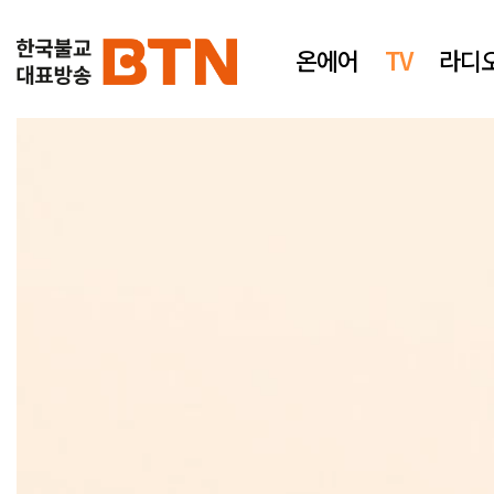
온에어
TV
라디