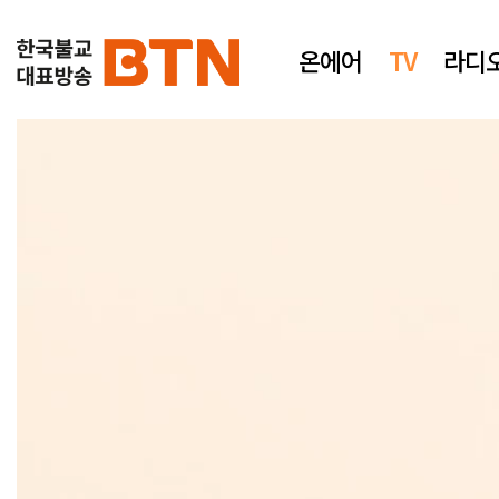
온에어
TV
라디