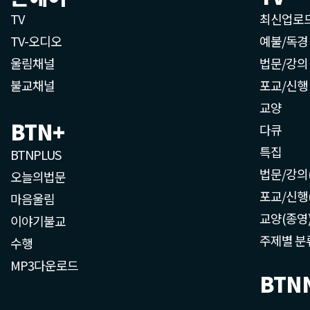
TV
최신업로
TV-오디오
예불/독경
울림채널
법문/강의
불교채널
포교/신행
교양
BTN+
다큐
특집
BTNPLUS
법문/강의
오늘의법문
포교/신행
마음울림
교양(종영
이야기불교
주제별 분
수행
MP3다운로드
BTN