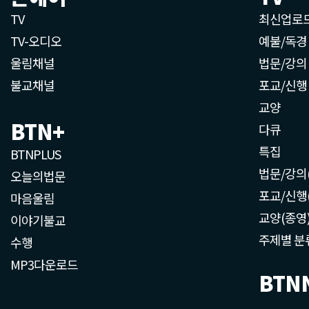
TV
최신업로
TV-오디오
예불/독경
울림채널
법문/강의
불교채널
포교/신행
교양
BTN+
다큐
특집
BTNPLUS
법문/강의
오늘의법문
포교/신행
마음울림
교양(종영
이야기불교
주제별 분
수행
MP3다운로드
BTN