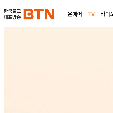
온에어
TV
라디