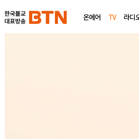
온에어
TV
라디