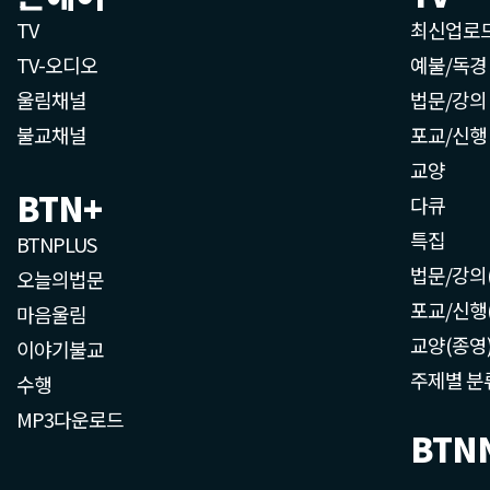
TV
최신업로
TV-오디오
예불/독경
울림채널
법문/강의
불교채널
포교/신행
교양
BTN+
다큐
특집
BTNPLUS
법문/강의
오늘의법문
포교/신행
마음울림
교양(종영
이야기불교
주제별 분
수행
MP3다운로드
BTN