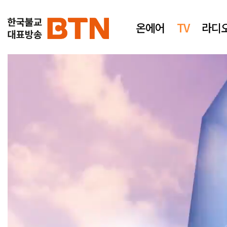
온에어
TV
라디