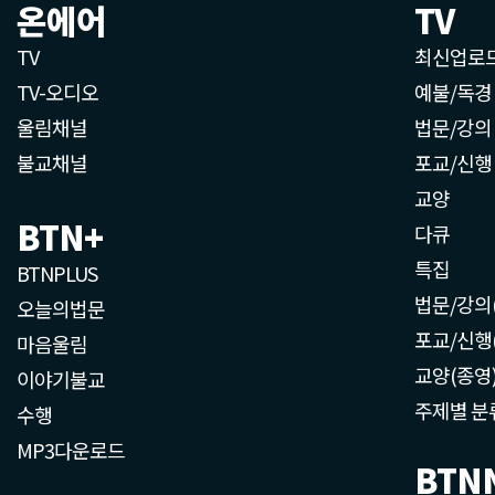
온에어
TV
TV
최신업로
TV-오디오
예불/독경
울림채널
법문/강의
불교채널
포교/신행
교양
BTN+
다큐
특집
BTNPLUS
법문/강의
오늘의법문
포교/신행
마음울림
교양(종영
이야기불교
주제별 분
수행
MP3다운로드
BTN