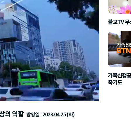
불교TV 
가족신행공
족기도
명상의 역할
방영일 : 2023.04.25 (화)