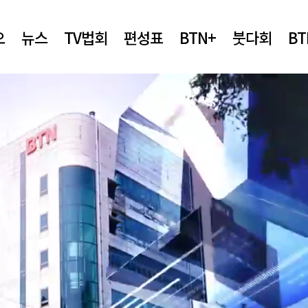
오
뉴스
TV법회
편성표
BTN+
붓다회
B