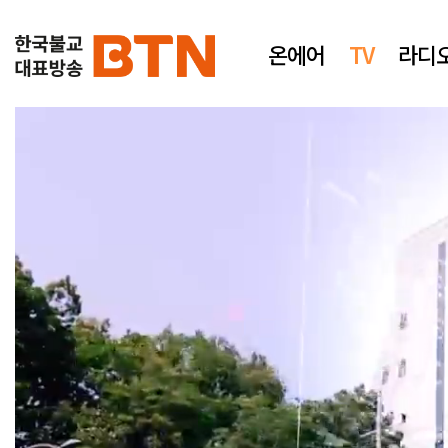
온에어
TV
라디