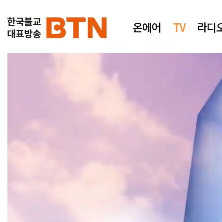
온에어
TV
라디