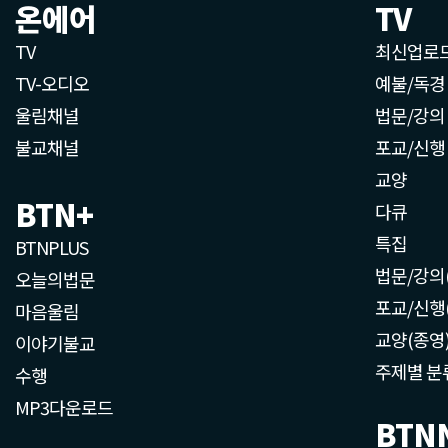
온에어
TV
TV
최신업로
TV-오디오
예불/독경
울림채널
법문/강의
불교채널
포교/신행
교양
BTN+
다큐
특집
BTNPLUS
법문/강의
오늘의법문
포교/신행
마음울림
교양(종영
이야기불교
주제별 분
수행
MP3다운로드
BTN