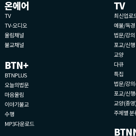
온에어
TV
TV
최신업로
TV-오디오
예불/독경
울림채널
법문/강의
불교채널
포교/신행
교양
BTN+
다큐
특집
BTNPLUS
법문/강의
오늘의법문
포교/신행
마음울림
교양(종영
이야기불교
주제별 분
수행
MP3다운로드
BTN