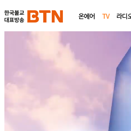
온에어
TV
라디