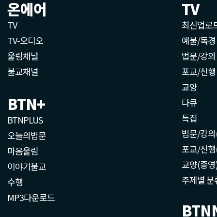
온에어
TV
TV
최신업로
TV-오디오
예불/독경
울림채널
법문/강의
불교채널
포교/신행
교양
BTN+
다큐
특집
BTNPLUS
법문/강의
오늘의법문
포교/신행
마음울림
교양(종영
이야기불교
주제별 분
수행
MP3다운로드
BTN