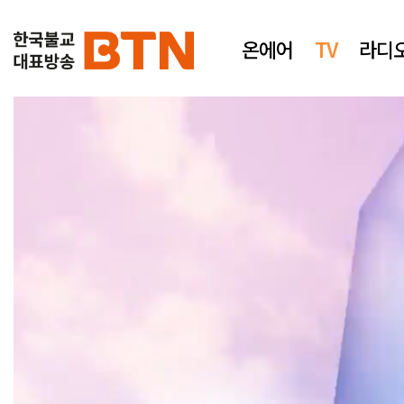
온에어
TV
라디