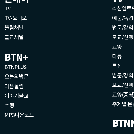
TV
최신업로
TV-오디오
예불/독경
울림채널
법문/강의
불교채널
포교/신행
교양
BTN+
다큐
특집
BTNPLUS
법문/강의
오늘의법문
포교/신행
마음울림
교양(종영
이야기불교
주제별 분
수행
MP3다운로드
BTN