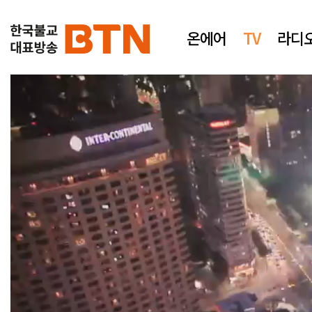
온에어
TV
라디