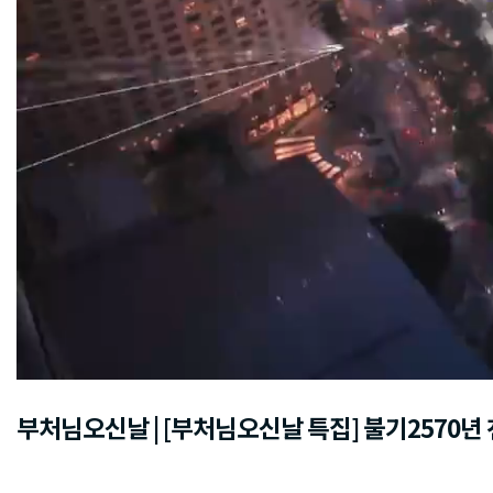
부처님오신날 | [부처님오신날 특집] 불기2570