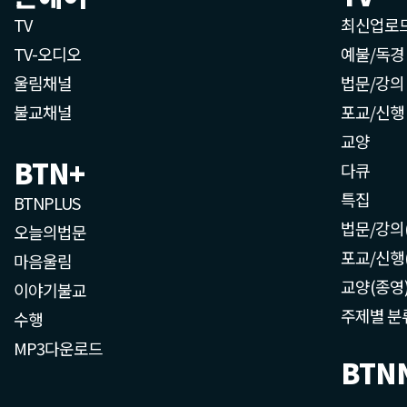
TV
최신업로
TV-오디오
예불/독경
울림채널
법문/강의
불교채널
포교/신행
교양
BTN+
다큐
특집
BTNPLUS
법문/강의
오늘의법문
포교/신행
마음울림
교양(종영
이야기불교
주제별 분
수행
MP3다운로드
BTN