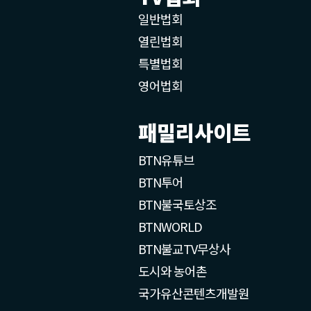
일반법회
열린법회
특별법회
영어법회
패밀리사이트
BTN유튜브
BTN투어
BTN불국토상조
BTNWORLD
BTN불교TV무상사
도시와 농어촌
국가유산콘텐츠개발원