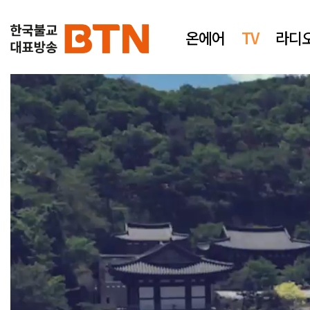
온에어
TV
라디