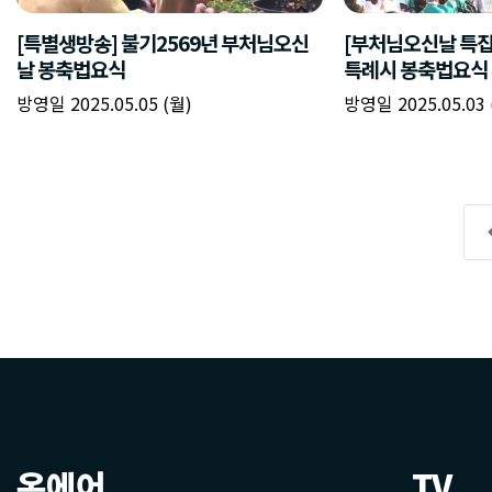
온에어
TV