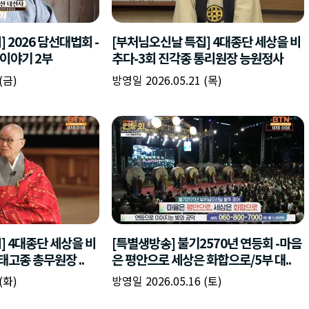
책
구
플
이름
이름
이름
갈
간
레
피
반
이
주소
시간
시작시간
확인
입
복
리
확인
력
입
스
닫기
이미지
종료시간
닫기
력
트
추
설명
가
확인
닫기