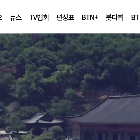
오
뉴스
TV법회
편성표
BTN+
붓다회
B