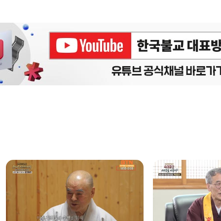
에피소드
구간반복 북마크
책갈피 북마크
설
정