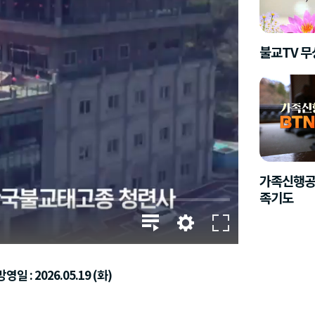
불교TV 
가족신행공
족기도
영일 : 2026.05.19 (화)