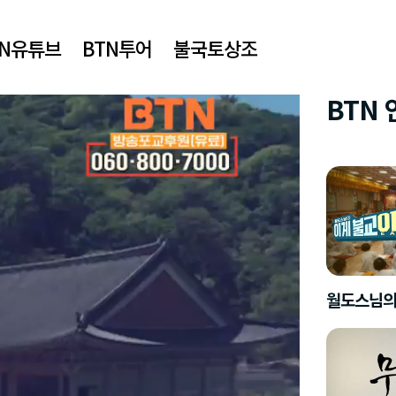
TN유튜브
BTN투어
불국토상조
BTN
월도스님의