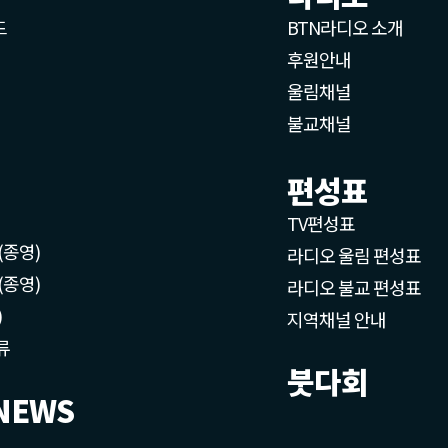
드
BTN라디오 소개
후원안내
울림채널
불교채널
편성표
TV편성표
(종영)
라디오 울림 편성표
(종영)
라디오 불교 편성표
)
지역채널 안내
류
붓다회
NEWS