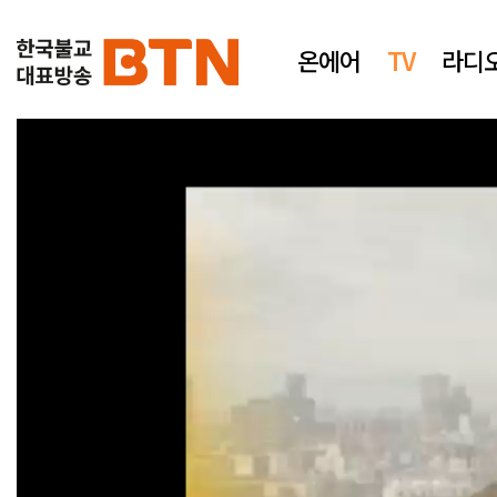
온에어
TV
라디