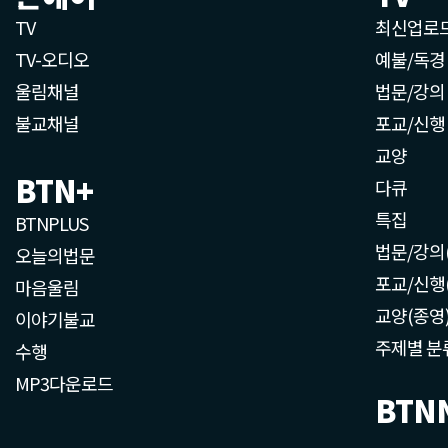
TV
최신업로
TV-오디오
예불/독경
울림채널
법문/강의
불교채널
포교/신행
교양
BTN+
다큐
특집
BTNPLUS
법문/강의
오늘의법문
포교/신행
마음울림
교양(종영
이야기불교
주제별 분
수행
MP3다운로드
BTN