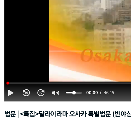
00:00
46:45
법문 | <특집>달라이라마 오사카 특별법문 (반야