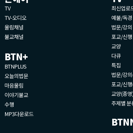
TV
최신업로
TV-오디오
예불/독경
울림채널
법문/강의
불교채널
포교/신행
교양
BTN+
다큐
특집
BTNPLUS
법문/강의
오늘의법문
포교/신행
마음울림
교양(종영
이야기불교
주제별 분
수행
MP3다운로드
BTN