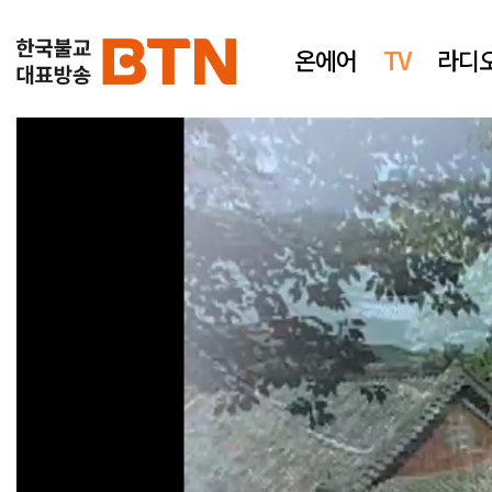
온에어
TV
라디