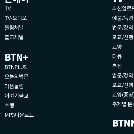
TV
최신업로
TV-오디오
예불/독경
울림채널
법문/강의
불교채널
포교/신행
교양
BTN+
다큐
특집
BTNPLUS
법문/강의
오늘의법문
포교/신행
마음울림
교양(종영
이야기불교
주제별 분
수행
MP3다운로드
BTN