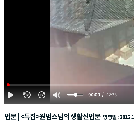
00:00
42:33
법문 | <특집>원범스님의 생활선법문
방영일 : 2012.1