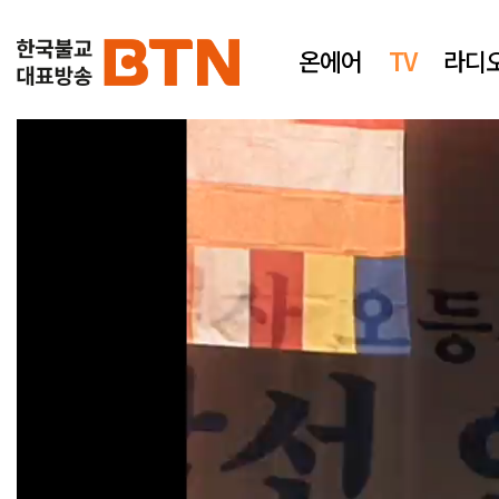
온에어
TV
라디