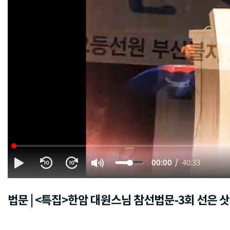
00:00
40:33
법문 | <특집>한암 대원스님 참선법문-3회 선은 