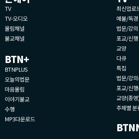
TV
최신업로
TV-오디오
예불/독경
울림채널
법문/강의
불교채널
포교/신행
교양
BTN+
다큐
특집
BTNPLUS
법문/강의
오늘의법문
포교/신행
마음울림
교양(종영
이야기불교
주제별 분
수행
MP3다운로드
BTN