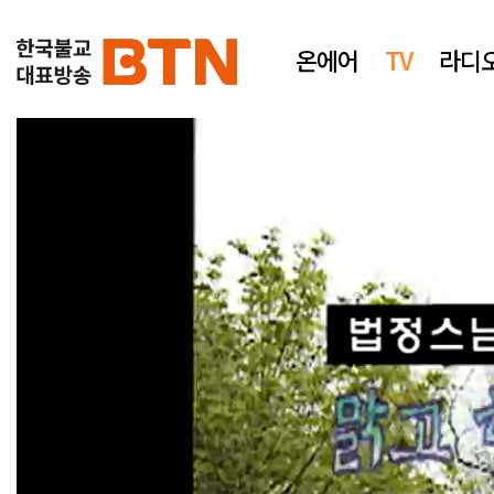
온에어
TV
라디