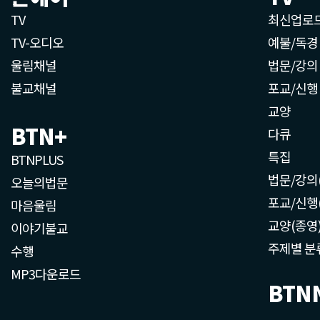
TV
최신업로
TV-오디오
예불/독경
울림채널
법문/강의
불교채널
포교/신행
교양
BTN+
다큐
특집
BTNPLUS
법문/강의
오늘의법문
포교/신행
마음울림
교양(종영
이야기불교
주제별 분
수행
MP3다운로드
BTN