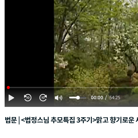
00:00
54:25
법문 | <법정스님 추모특집 3주기>맑고 향기로운