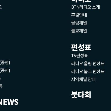
드
BTN라디오 소개
후원안내
울림채널
불교채널
편성표
TV편성표
(종영)
라디오 울림 편성표
(종영)
라디오 불교 편성표
)
지역채널 안내
류
붓다회
NEWS