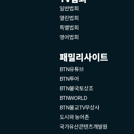
일반법회
열린법회
특별법회
영어법회
패밀리사이트
BTN유튜브
BTN투어
BTN불국토상조
BTNWORLD
BTN불교TV무상사
도시와 농어촌
국가유산콘텐츠개발원