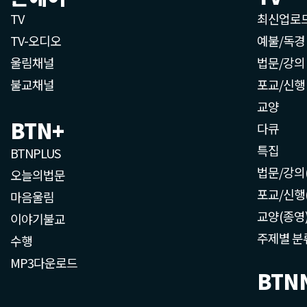
TV
최신업로
TV-오디오
예불/독경
울림채널
법문/강의
불교채널
포교/신행
교양
BTN+
다큐
특집
BTNPLUS
법문/강의
오늘의법문
포교/신행
마음울림
교양(종영
이야기불교
주제별 분
수행
MP3다운로드
BTN