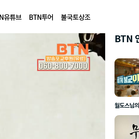
TN유튜브
BTN투어
불국토상조
BTN
월도스님의