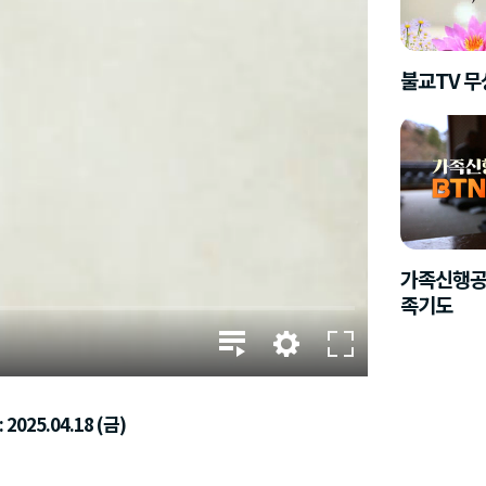
불교TV 
가족신행공
족기도
2025.04.18 (금)