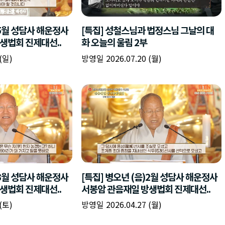
책
구
플
이름
이름
이름
갈
간
레
피
반
이
주소
시간
시작시간
확인
입
복
리
확인
력
입
스
닫기
이미지
종료시간
닫기
력
트
추
설명
가
확인
닫기