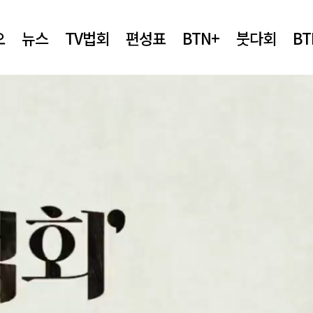
오
뉴스
TV법회
편성표
BTN+
붓다회
B