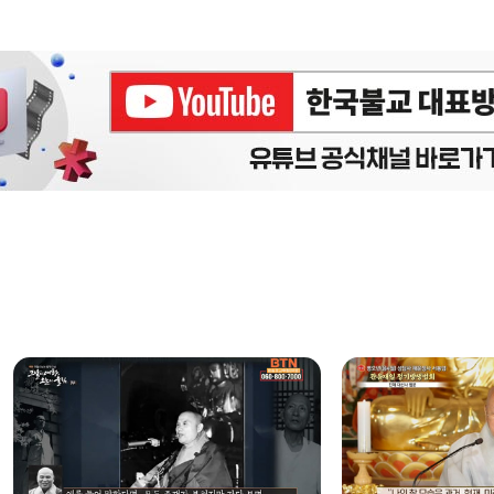
에피소드
구간반복 북마크
책갈피 북마크
설
정