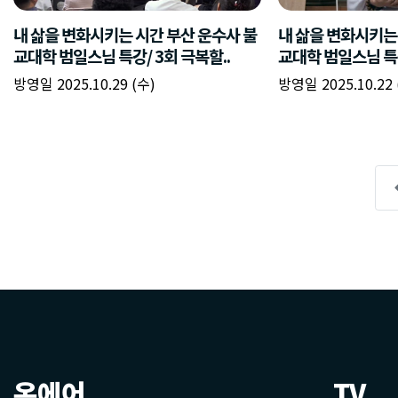
온에어
TV