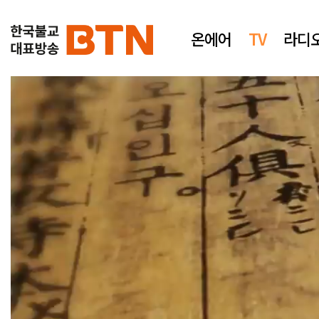
온에어
TV
라디