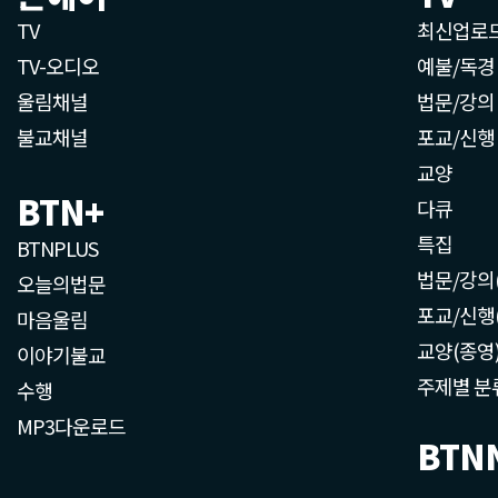
TV
최신업로
TV-오디오
예불/독경
울림채널
법문/강의
불교채널
포교/신행
교양
BTN+
다큐
특집
BTNPLUS
법문/강의
오늘의법문
포교/신행
마음울림
교양(종영
이야기불교
주제별 분
수행
MP3다운로드
BTN