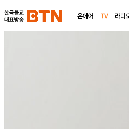
온에어
TV
라디