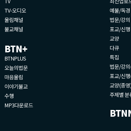
TV
최신업로
TV-오디오
예불/독경
울림채널
법문/강의
불교채널
포교/신행
교양
BTN+
다큐
특집
BTNPLUS
법문/강의
오늘의법문
포교/신행
마음울림
교양(종영
이야기불교
주제별 분
수행
MP3다운로드
BTN