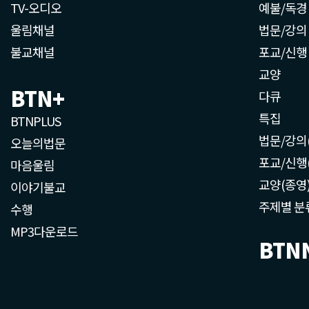
TV-오디오
예불/독경
울림채널
법문/강의
불교채널
포교/신행
교양
BTN+
다큐
특집
BTNPLUS
법문/강의
오늘의법문
포교/신행
마음울림
교양(종영
이야기불교
주제별 분
수행
MP3다운로드
BTN