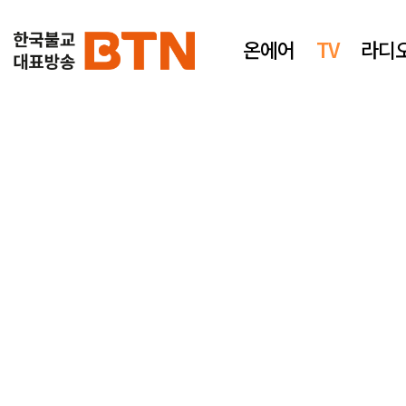
온에어
TV
라디