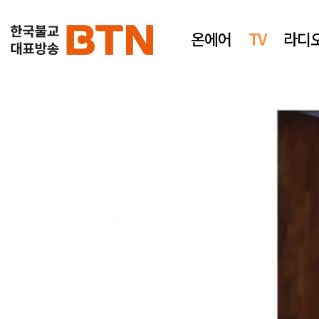
온에어
TV
라디