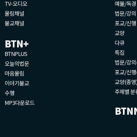
TV-오디오
예불/독경
울림채널
법문/강의
불교채널
포교/신행
교양
BTN+
다큐
특집
BTNPLUS
법문/강의
오늘의법문
포교/신행
마음울림
교양(종영
이야기불교
주제별 분
수행
MP3다운로드
BTN