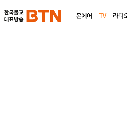
온에어
TV
라디