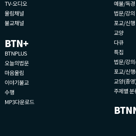
TV-오디오
예불/독경
울림채널
법문/강의
불교채널
포교/신행
교양
BTN+
다큐
특집
BTNPLUS
법문/강의
오늘의법문
포교/신행
마음울림
교양(종영
이야기불교
주제별 분
수행
MP3다운로드
BTN