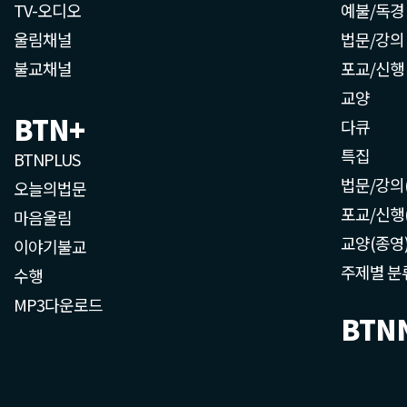
TV-오디오
예불/독경
울림채널
법문/강의
불교채널
포교/신행
교양
BTN+
다큐
특집
BTNPLUS
법문/강의
오늘의법문
포교/신행
마음울림
교양(종영
이야기불교
주제별 분
수행
MP3다운로드
BTN