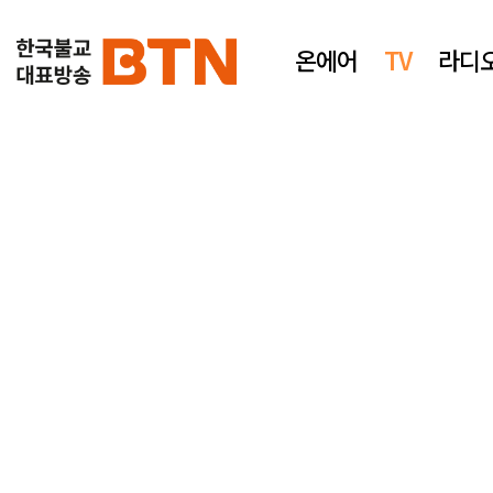
온에어
TV
라디