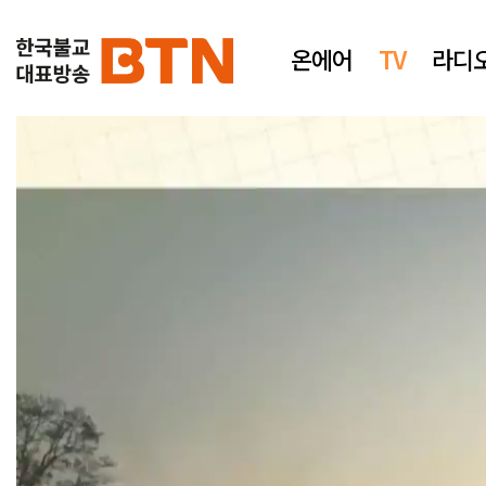
온에어
TV
라디