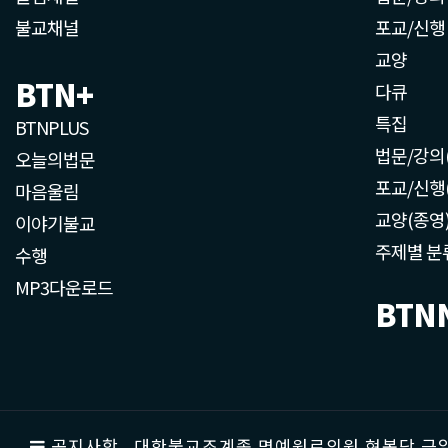
불교채널
포교/신행
교양
BTN+
다큐
특집
BTNPLUS
법문/강의
오늘의법문
포교/신행
마음울림
교양(종영
이야기불교
주제별 분
수행
MP3다운로드
BTN
공지사항
대한불교조계종 명예원로의원 현봉당 근일