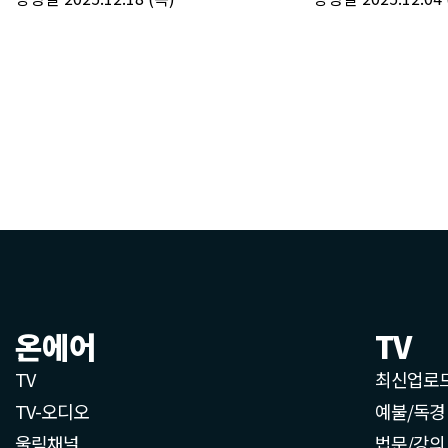
온에어
TV
TV
최신업로
TV-오디오
예불/독경
울림채널
법문/강의