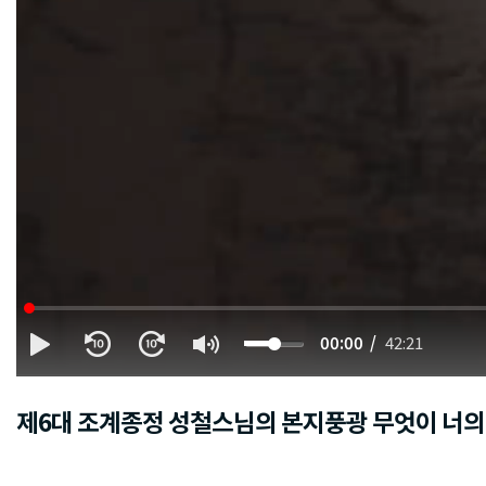
00:00
42:21
제6대 조계종정 성철스님의 본지풍광 무엇이 너의 본래