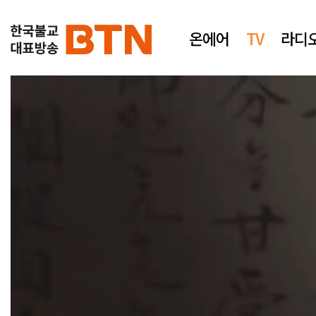
온에어
TV
라디