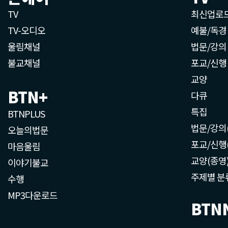
TV
최신업로
TV-오디오
예불/독경
울림채널
법문/강의
불교채널
포교/신행
교양
BTN+
다큐
특집
BTNPLUS
법문/강의
오늘의법문
포교/신행
마음울림
교양(종영
이야기불교
주제별 분
수행
MP3다운로드
BTN