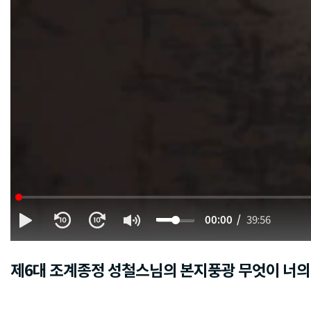
00:00
39:56
제6대 조계종정 성철스님의 본지풍광 무엇이 너의 본