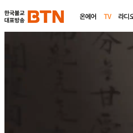
온에어
TV
라디