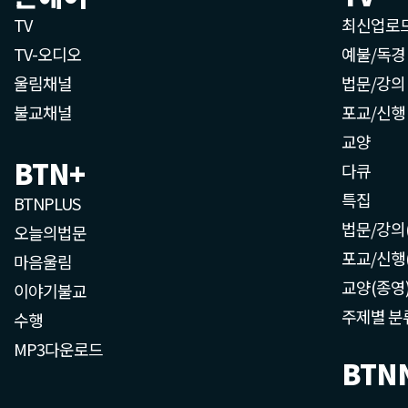
TV
최신업로
TV-오디오
예불/독경
울림채널
법문/강의
불교채널
포교/신행
교양
BTN+
다큐
특집
BTNPLUS
법문/강의
오늘의법문
포교/신행
마음울림
교양(종영
이야기불교
주제별 분
수행
MP3다운로드
BTN