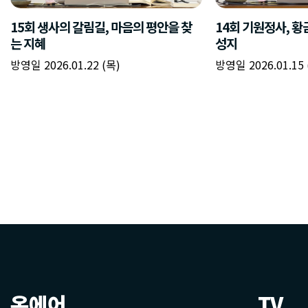
온에어
TV