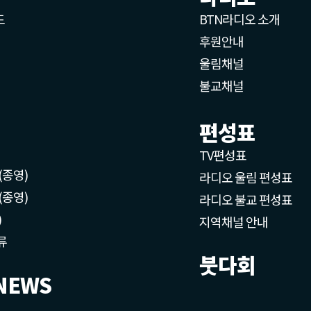
드
BTN라디오 소개
후원안내
울림채널
불교채널
편성표
TV편성표
(종영)
라디오 울림 편성표
(종영)
라디오 불교 편성표
)
지역채널 안내
류
붓다회
NEWS