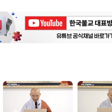
에피소드
구간반복 북마크
책갈피 북마크
설
정