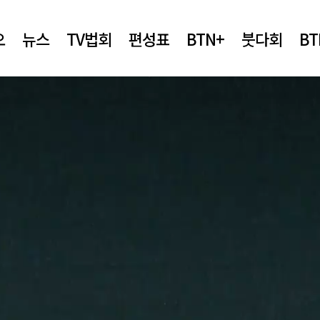
오
뉴스
TV법회
편성표
BTN+
붓다회
B