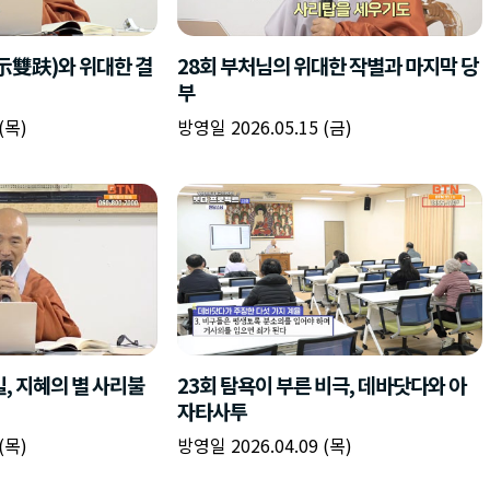
책
구
플
이름
이름
이름
갈
간
레
피
반
이
주소
시간
시작시간
확인
입
복
리
확인
력
입
스
닫기
이미지
종료시간
닫기
력
트
추
설명
가
확인
닫기