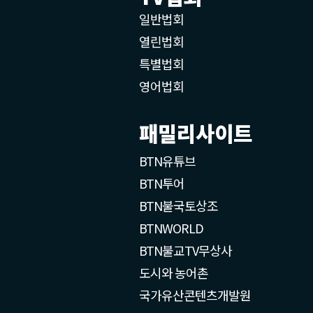
일반법회
열린법회
특별법회
영어법회
패밀리사이트
BTN유튜브
BTN투어
BTN불국토상조
BTNWORLD
BTN불교TV무상사
도시와 농어촌
국가유산콘텐츠개발원