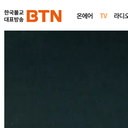
온에어
TV
라디