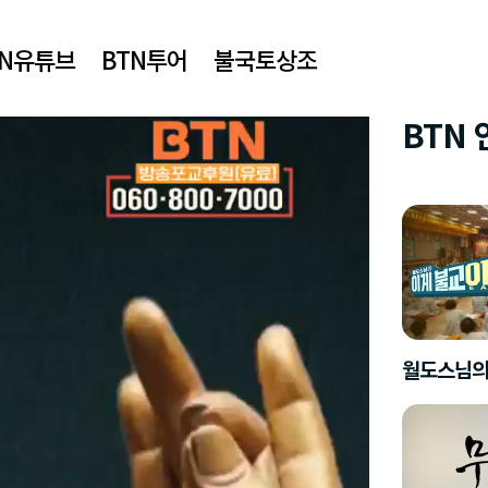
TN유튜브
BTN투어
불국토상조
BTN
월도스님의