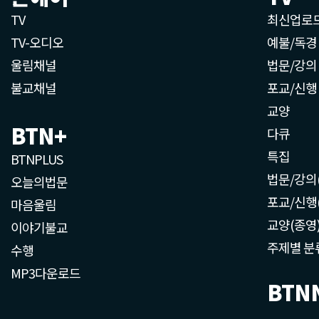
TV
최신업로
TV-오디오
예불/독경
울림채널
법문/강의
불교채널
포교/신행
교양
BTN+
다큐
특집
BTNPLUS
법문/강의
오늘의법문
포교/신행
마음울림
교양(종영
이야기불교
주제별 분
수행
MP3다운로드
BTN