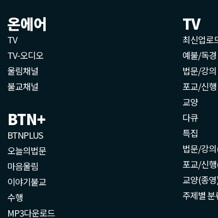
온에어
TV
TV
최신업로
TV-오디오
예불/독경
울림채널
법문/강의
불교채널
포교/신행
교양
BTN+
다큐
특집
BTNPLUS
법문/강의
오늘의법문
포교/신행
마음울림
교양(종영
이야기불교
주제별 분
수행
MP3다운로드