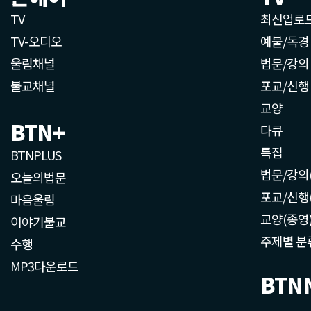
TV
최신업로
TV-오디오
예불/독경
울림채널
법문/강의
불교채널
포교/신행
교양
BTN+
다큐
특집
BTNPLUS
법문/강의
오늘의법문
포교/신행
마음울림
교양(종영
이야기불교
주제별 분
수행
MP3다운로드
BTN