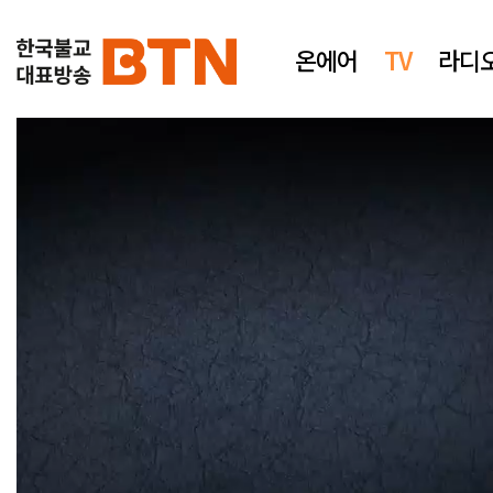
온에어
TV
라디