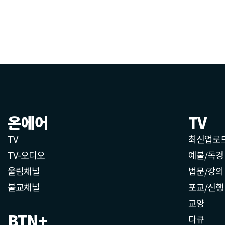
온에어
TV
TV
최신업로
TV-오디오
예불/독경
울림채널
법문/강의
불교채널
포교/신행
교양
BTN+
다큐