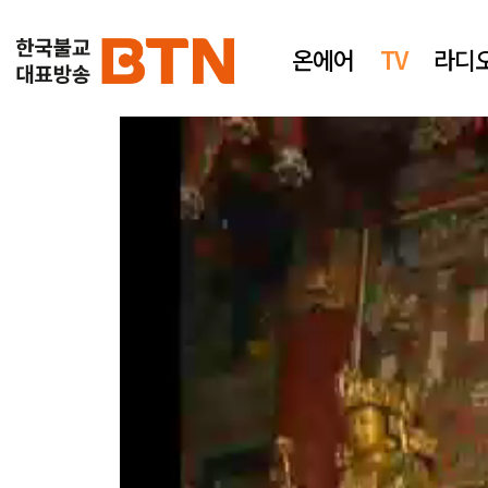
온에어
TV
라디