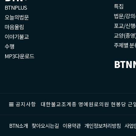
특집
BTNPLUS
법문/강의
오늘의법문
포교/신행
마음울림
교양(종영
이야기불교
주제별 분
수행
MP3다운로드
BTN
공지사항
대한불교조계종 명예원로의원 현봉당 근일
BTN소개
찾아오시는길
이용약관
개인정보처리방침
사업