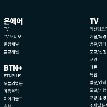
온에어
TV
TV
최신업로
TV-오디오
예불/독경
울림채널
법문/강의
불교채널
포교/신행
교양
BTN+
다큐
특집
BTNPLUS
법문/강의
오늘의법문
포교/신행
마음울림
교양(종영
이야기불교
주제별 분
수행