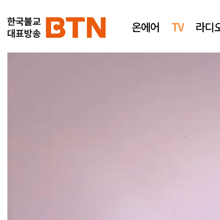
온에어
TV
라디