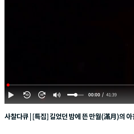
00:00
41:39
사찰다큐 | [특집] 길었던 밤에 뜬 만월(滿月)의 