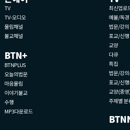
TV
최신업로
TV-오디오
예불/독경
울림채널
법문/강의
불교채널
포교/신행
교양
BTN+
다큐
특집
BTNPLUS
법문/강의
오늘의법문
포교/신행
마음울림
교양(종영
이야기불교
주제별 분
수행
MP3다운로드
BTN