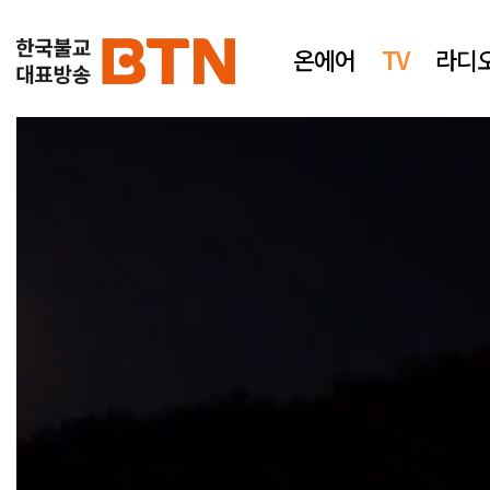
온에어
TV
라디