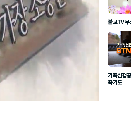
불교TV 
가족신행공
족기도