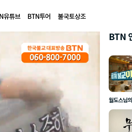
TN유튜브
BTN투어
불국토상조
BTN
월도스님의