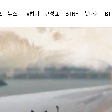
오
뉴스
TV법회
편성표
BTN+
붓다회
B