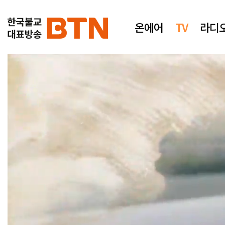
온에어
TV
라디