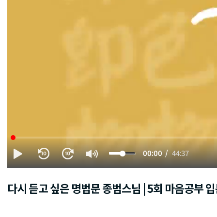
00:00
44:37
다시 듣고 싶은 명법문 종범스님 | 5회 마음공부 