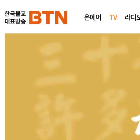
온에어
TV
라디