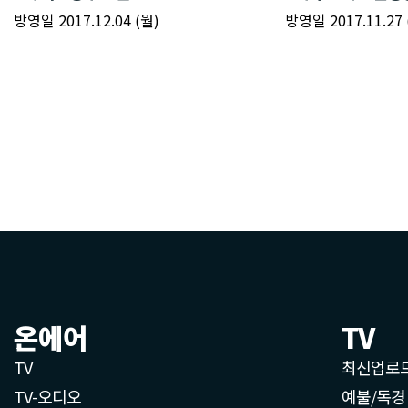
온에어
TV
TV
최신업로
TV-오디오
예불/독경