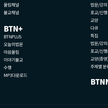
울림채널
법문/강의
불교채널
포교/신행
교양
BTN+
다큐
특집
BTNPLUS
법문/강의
오늘의법문
포교/신행
마음울림
교양(종영
이야기불교
주제별 분
수행
MP3다운로드
BTN