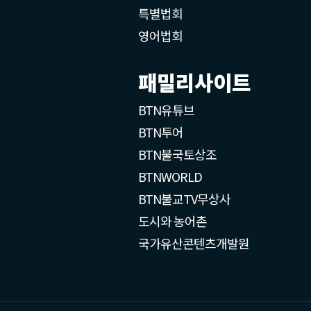
특별법회
영어법회
패밀리사이트
BTN유튜브
BTN투어
BTN불국토상조
BTNWORLD
BTN불교TV무상사
도시와 농어촌
국가유산콘텐츠개발원