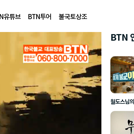
TN유튜브
BTN투어
불국토상조
BTN
월도스님의