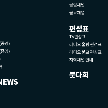
울림채널
불교채널
편성표
TV편성표
(종영)
라디오 울림 편성표
(종영)
라디오 불교 편성표
)
지역채널 안내
류
붓다회
NEWS