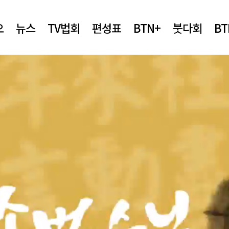
오
뉴스
TV법회
편성표
BTN+
붓다회
B