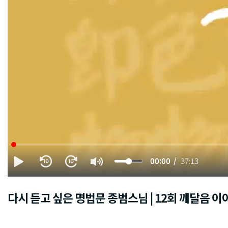
00:00
37:13
다시 듣고 싶은 명법문 종범스님 | 12회 깨달음 이