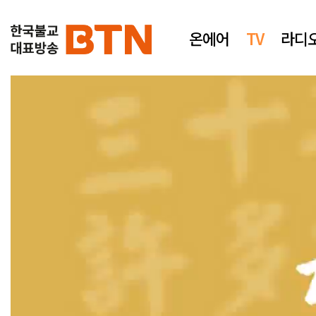
온에어
TV
라디