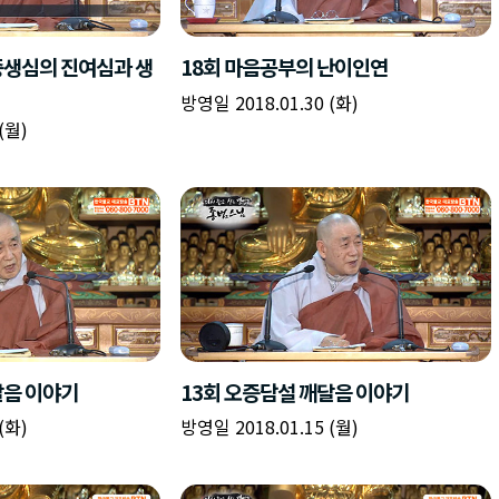
책
구
플
이름
이름
이름
갈
간
레
피
반
이
주소
시간
시작시간
확인
입
복
리
확인
력
입
스
닫기
이미지
종료시간
닫기
력
트
추
설명
가
확인
닫기