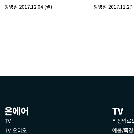
온에어
TV
TV
최신업로
TV-오디오
예불/독경