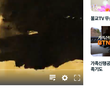
불교TV 
가족신행공
족기도