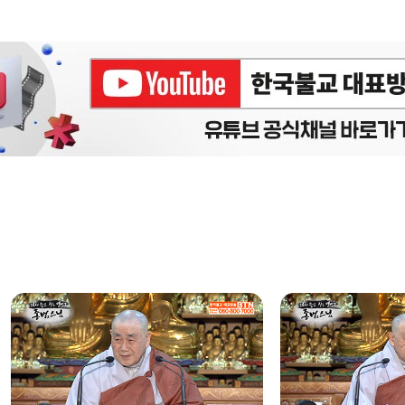
에피소드
구간반복 북마크
책갈피 북마크
설
정