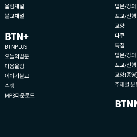
울림채널
법문/강의
불교채널
포교/신행
교양
BTN+
다큐
특집
BTNPLUS
법문/강의
오늘의법문
포교/신행
마음울림
교양(종영
이야기불교
주제별 분
수행
MP3다운로드
BTN