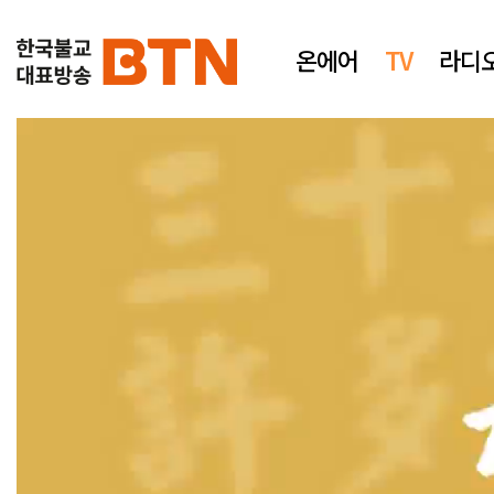
온에어
TV
라디