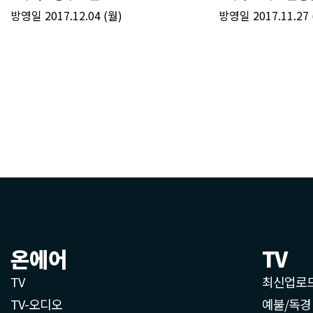
온에어
TV
TV
최신업로
TV-오디오
예불/독경