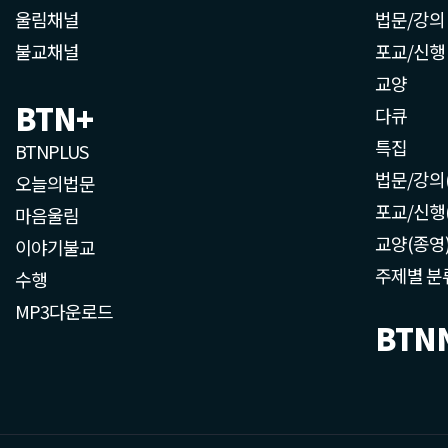
울림채널
법문/강의
불교채널
포교/신행
교양
BTN+
다큐
특집
BTNPLUS
법문/강의
오늘의법문
포교/신행
마음울림
교양(종영
이야기불교
주제별 분
수행
MP3다운로드
BTN