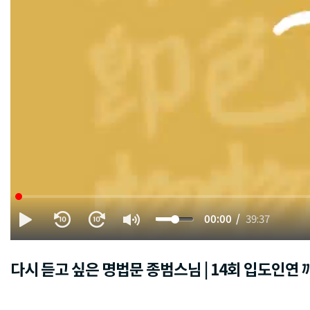
00:00
39:37
다시 듣고 싶은 명법문 종범스님 | 14회 입도인연