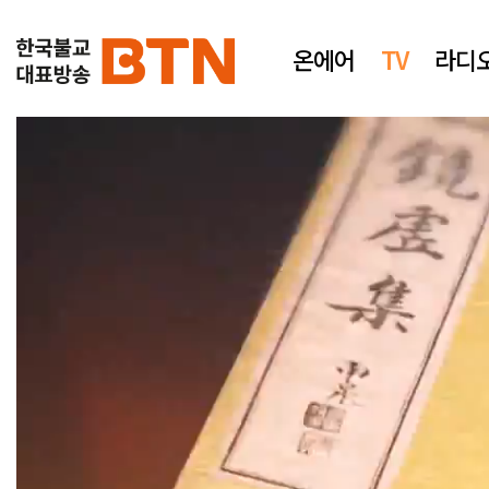
온에어
TV
라디