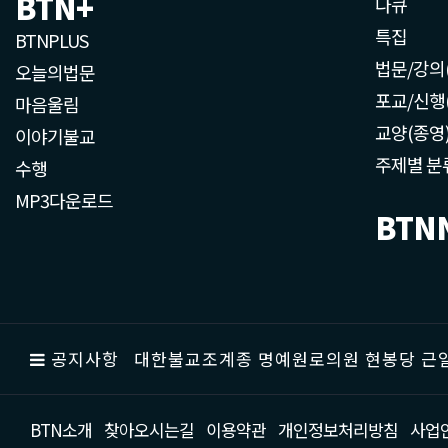
BTN+
다큐
특집
BTNPLUS
법문/강의
오늘의법문
포교/신행
마음울림
교양(종영
이야기불교
주제별 분
수행
MP3다운로드
BTN
공지사항
대한불교조계종 명예원로의원 현봉당 근일
BTN소개
찾아오시는길
이용약관
개인정보처리방침
사업