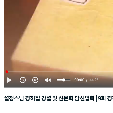
00:00
44:25
설정스님 경허집 강설 및 선문회 담선법회 | 9회 