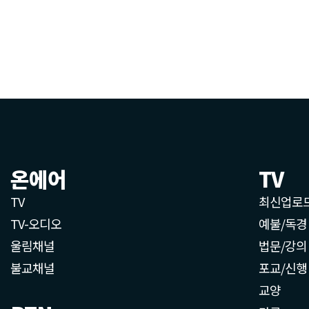
온에어
TV
TV
최신업로
TV-오디오
예불/독경
울림채널
법문/강의
불교채널
포교/신행
교양