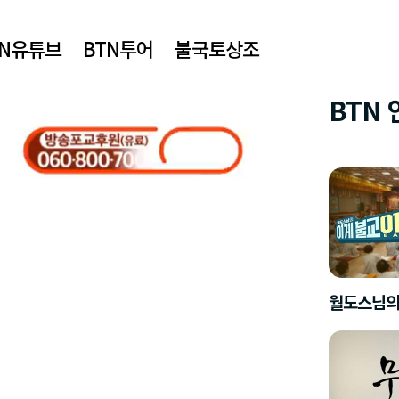
TN유튜브
BTN투어
불국토상조
BTN
월도스님의