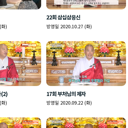
책
구
플
이름
이름
이름
갈
간
레
피
반
이
주소
시간
시작시간
확인
입
복
리
확인
력
입
스
닫기
이미지
종료시간
닫기
력
트
추
설명
가
확인
닫기