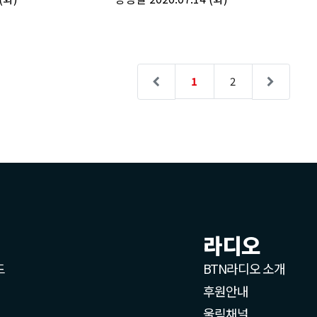
라디오
드
BTN라디오 소개
후원안내
울림채널