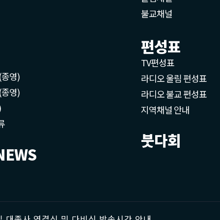
불교채널
편성표
TV편성표
(종영)
라디오 울림 편성표
(종영)
라디오 불교 편성표
)
지역채널 안내
류
붓다회
NEWS
 대종사 영결식 및 다비식 방송시간 안내