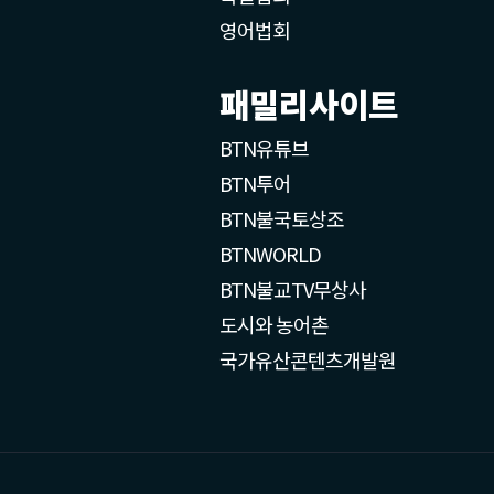
영어법회
패밀리사이트
BTN유튜브
BTN투어
BTN불국토상조
BTNWORLD
BTN불교TV무상사
도시와 농어촌
국가유산콘텐츠개발원