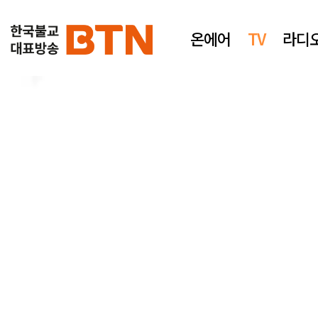
온에어
TV
라디