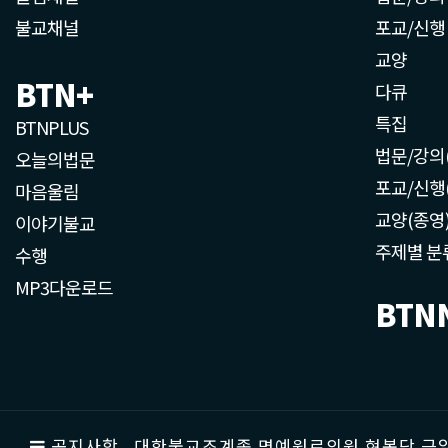
불교채널
포교/신행
교양
BTN+
다큐
특집
BTNPLUS
법문/강의
오늘의법문
포교/신행
마음울림
교양(종영
이야기불교
주제별 분
수행
MP3다운로드
BTN
공지사항
대한불교조계종 명예원로의원 현봉당 근일