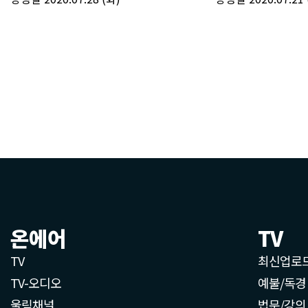
온에어
TV
TV
최신업로
TV-오디오
예불/독경
울림채널
법문/강의