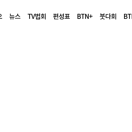
오
뉴스
TV법회
편성표
BTN+
붓다회
B