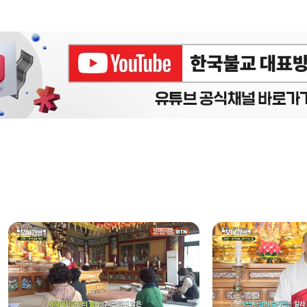
에피소드
구간반복 북마크
책갈피 북마크
설
정