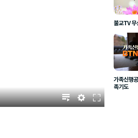
불교TV 
가족신행공
족기도